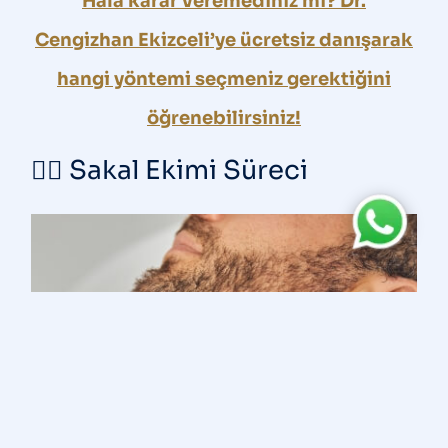
Hala karar veremediniz mi? Dr.
Cengizhan Ekizceli’ye ücretsiz danışarak
hangi yöntemi seçmeniz gerektiğini
öğrenebilirsiniz!
👨‍⚕️ Sakal Ekimi Süreci