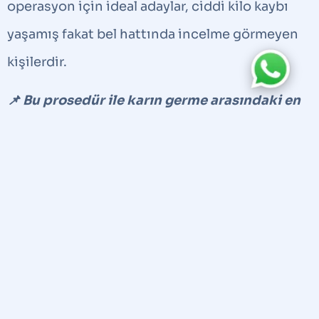
operasyon için ideal adaylar, ciddi kilo kaybı
yaşamış fakat bel hattında incelme görmeyen
kişilerdir.
📌 Bu prosedür ile karın germe arasındaki en
büyük farklardan biri, karın germenin
yalnızca karın ön kısmını hedeflemesidir. Öte
yandan, alt vücut germe veya belt lipektomi
kalçaları ve alt karın bölgesini hedefler. Bu
nedenle, yapılan kesi 360 derece olacak
şekilde tüm alt vücudu bir kemer gibi sarar.