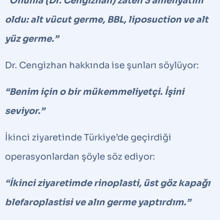
“Onunla (Dr. Cengizhan) zaten 3 ameliyatım
oldu: alt vücut germe, BBL, liposuction ve alt
yüz germe.”
Dr. Cengizhan hakkında ise şunları söylüyor:
“Benim için o bir mükemmeliyetçi. İşini
seviyor.”
İkinci ziyaretinde Türkiye’de geçirdiği
operasyonlardan şöyle söz ediyor:
“İkinci ziyaretimde rinoplasti, üst göz kapağı
blefaroplastisi ve alın germe yaptırdım.”