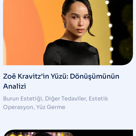
Zoë Kravitz’in Yüzü: Dönüşümünün
Analizi
Burun Estetiği
,
Diğer Tedaviler
,
Estetik
Operasyon
,
Yüz Germe