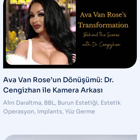
Ava Van Rose’un Dönüşümü: Dr.
Cengizhan ile Kamera Arkası
Alın Daraltma
,
BBL
,
Burun Estetiği
,
Estetik
Operasyon
,
Implants
,
Yüz Germe