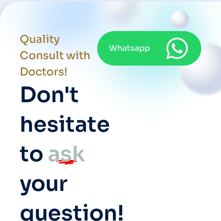
Quality
Whatsapp
Consult with
Doctors!
Don't
hesitate
to
ask
your
question!​