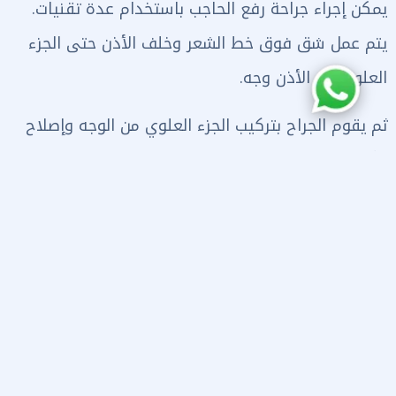
يمكن إجراء جراحة رفع الحاجب باستخدام عدة تقنيات.
يتم عمل شق فوق خط الشعر وخلف الأذن حتى الجزء
العلوي من الأذن وجه.
ثم يقوم الجراح بتركيب الجزء العلوي من الوجه وإصلاح
الأنسجة وإزالة ثنايا الجلد. في كليهما تتطلب الجراحة
شد العضلات ورفع الحاجب والأنسجة العضلية تحتها
مكشوفة ، ثم يتم شدها وخياطتها. في نهاية العملية
، يتم خياطة الجرح ووضع ضمادة مرنة فوقه. تستغرق
عملية رفع الحاجب ساعتين كحد أقصى ويحتاج المريض
إلى البقاء عدة أيام في المستشفى المستشفى للتأكد
من النتيجة الأولية.